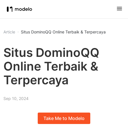
Article
Situs DominoQQ Online Terbaik & Terpercaya
Situs DominoQQ
Online Terbaik &
Terpercaya
Sep 10, 2024
Take Me to Modelo