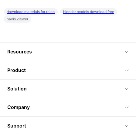
download materials for rhino
blender models download free
navis viewer
Resources
Blog
Product
Tutorials
3D Viewer
Solution
Plugins
3D Editor
Architecture and Interior Design
Article
Company
3D Rendering
Real Estate
3D Models
About Us
BIM Viewer
Support
Commercial Space Planning
AI Generation
Pricing