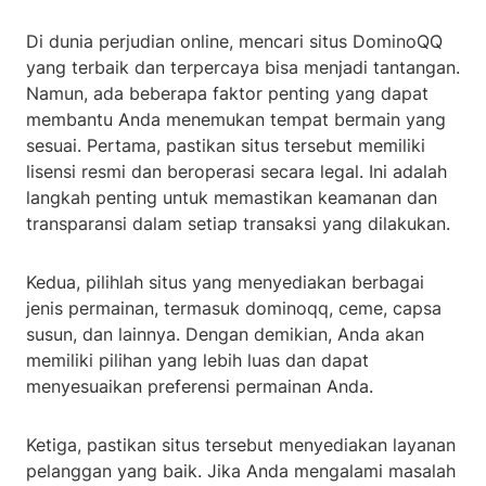
Di dunia perjudian online, mencari situs DominoQQ
yang terbaik dan terpercaya bisa menjadi tantangan.
Namun, ada beberapa faktor penting yang dapat
membantu Anda menemukan tempat bermain yang
sesuai. Pertama, pastikan situs tersebut memiliki
lisensi resmi dan beroperasi secara legal. Ini adalah
langkah penting untuk memastikan keamanan dan
transparansi dalam setiap transaksi yang dilakukan.
Kedua, pilihlah situs yang menyediakan berbagai
jenis permainan, termasuk dominoqq, ceme, capsa
susun, dan lainnya. Dengan demikian, Anda akan
memiliki pilihan yang lebih luas dan dapat
menyesuaikan preferensi permainan Anda.
Ketiga, pastikan situs tersebut menyediakan layanan
pelanggan yang baik. Jika Anda mengalami masalah